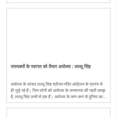
बहुत ही महत्वपूर्ण भूमिका रही है। जनजागरण और हिंदू जनमानस
को प्रेरित करते रहने की कला में प्रवीण 90 बसंत पार कर चुके
श्री सिंह को श्रीराम मंदिर का ताला खुलवाने की रणनीति बनाने
वालों में से एक माना जाता है। इनसे हिन्दुस्थान समाचार के मुख्य
उप संपादक डॉ. आमोदकांत मिश्र ने बातचीत की। प्रस्तुत हैं उसके
प्रमुख अंश-..
रामभक्तों के स्वागत को तैयार अयोध्या : लल्लू सिंह
अयोध्या के सांसद लल्लू सिंह श्रीराम मंदिर आंदोलन के प्रारंभ से
ही जुड़े रहे हैं। जिन लोगों को अयोध्या के जनमानस की गहरी समझ
है, लल्लू सिंह उनमें से एक हैं। अयोध्या के कण-कण से दुनिया का
परिचय कराने के लिए वे पिछले चार साल से दिल्ली में 'अयोध्या पर्व'
का आय..