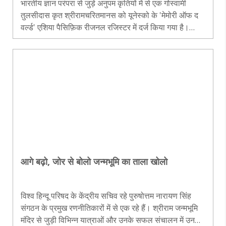
भारतीय ज्ञान परंपरा से जुड़े अनुपम कृतियों में से एक गोस्‍वामी
तुलसीदास कृत श्रीरामचरितमानस को यूनेस्‍को के 'मेमोरी ऑफ द
वर्ल्‍ड' एशिया पैसिफ़िक रीजनल रजिस्‍टर में दर्ज किया गया है।
इसके साथ 'पंचतंत्र' एवं आनन्‍दवर्धन लिखित 'सहृदय- लोक
लोचन' को यूनेस्‍को की उपर्युक्त विश्‍व धरोहर सूची में शामिल किया
गया है। इस बाबत यूनेस्‍को के 'मेमोरी ऑफ द वर्ल्‍ड' प्रोग्राम के
नोडल सेंटर के प्रमुख और इंदिरा गांधी राष्‍ट्रीय कला केंद्र के
कलानिधि विभाग के प्रमुख डॉ. रमेशचन्‍द्र गौड़ से युगवार्ता के
संपादक संजीव कुमार ..
आगे बढ़ो, जोर से बोलो जन्मभूमि का ताला खोलो
विश्व हिन्दू परिषद के केंद्रीय सचिव रहे पुरुषोत्तम नारायण सिंह
संगठन के प्रमुख रणनीतिकारों में से एक रहे हैं। श्रीराम जन्मभूमि
मंदिर से जुड़ी विभिन्न यात्राओं और उनके सफल संचालन में उनकी