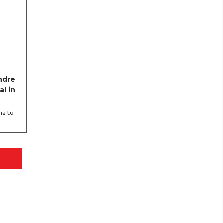
ndre
l in
ma to