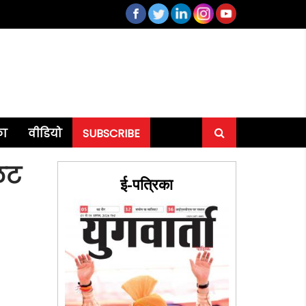
का
वीडियो
SUBSCRIBE
लट
ई-पत्रिका