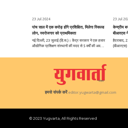
23 Jul 2024
23 Jul 20
पांच साल में एक करोड़ होंगे प्रशिक्षित, मिलेगा स्किल्ड
केन्द्रीय 
लोन, स्वरोजगार को प्राथमिकता
बीआरएस न
नई दिल्ली, 23 जुलाई (हि.स.)। केंद्र सरकार ने एक हजार
हैदराबाद, 2
औद्योगिक प्रशिक्षण संस्थानों की मदद से 5 वर्षों की अवधि में
(बीआरएस) के कार्यकार
एक करोड़ युवाओं को कौशल प्रशिक्षण का लक्ष्य रखा है।
कहा कि केंद
इनमें से प्रतिवर्ष पच्चीस हजार प्रशिक्षित छात्रों को स्किलिंग
है। हम उम्म
लोन का फायदा मिलेगा।..
आवंटित की 
हमसे संपर्क करें
editor.yugwarta@gmail.com
© 2023 Yugvarta, All Rights Reserved