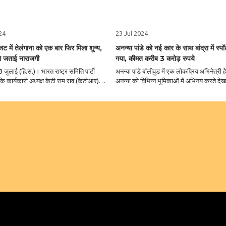
24
23 Jul 2024
बजट में तेलंगाना को एक बार फिर मिला शून्य,
अनन्या पांडे को नई कार के साथ बांद्रा में स्प
े जताई नाराजगी
गया, कीमत करीब 3 करोड़ रुपये
3 जुलाई (हि.स.)। भारत राष्ट्र समिति पार्टी
अनन्या पांडे बॉलीवुड में एक लोकप्रिय अभिनेत्री है
ी अध्यक्ष केटी राम राव (केटीआर) ने
अनन्या को विभिन्न भूमिकाओं में अभिनय करते देख
्रीय बजट में तेलंगाना का जिक्र न होना दुखद
अनन्या ने बहुत ही कम समय में इंडस्ट्री में अपन
ीद कर रहे थे कि राज्य को भारी धनराशि
पहचान बनाई है। अनन्या ने 'पति, पत्नी और वो', 'ग
जाएगी लेकिन ऐसा कुछ नहीं ..
'स्टूडेंट ऑफ द ईयर', 'ड्र..