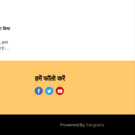
ॉट किया
, हमने
ा है।
ी एक अलग
हराईया',
हमें फॉलो करें
Powered By
Sangraha