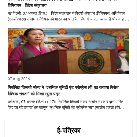
विनियमन : विदेश मंत्रालय
नई दिल्ली, 07 अगस्त (हि.स.)। विदेश मंत्रालय ने विदेशी अंशदान (विनियमन) अधिनियम
(एफसीआरए) संशोधन विधेयक को भारत का आंतरिक विधायी मामला बताया है और कहा कि
इसपर निर्णय देश की संसद लेती है। मंत्रालय का बयान अमेरिकी सांसद सहित
अंतरराष्ट्रीय स्तर ..
07 Aug 2026
निर्वासित तिब्बती संसद ने 'एथनिक यूनिटी एंड प्रोग्रेस लॉ' का जताया विरोध,
वैश्विक संगठनों को लिखा खुला पत्र
धर्मशाला, 07 अगस्त (हि.स.)। 17वीं निर्वासित तिब्बती संसद ने चीन सरकार द्वारा पारित
किए जा रहे तथाकथित कानून ''एथनिक यूनिटी एंड प्रोग्रेस लॉ'' (जातीय एकता और
प्रगति कानून) का कड़ा विरोध किया है। तिब्बती संसद ने इस मामले को लेकर विश्व के
विभिन्न देश..
ई-पत्रिका