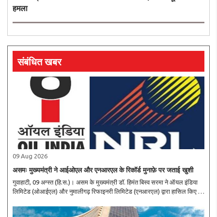
हमला
संबंधित खबर
09 Aug 2026
असमः मुख्यमंत्री ने आईओएल और एनआरएल के रिकॉर्ड मुनाफ़े पर जताई खुशी
गुवाहाटी, 09 अग्स्त (हि.स.)। असम के मुख्यमंत्री डॉ. हिमंत बिस्व सरमा ने ऑयल इंडिया
लिमिटेड (ओआईएल) और नुमालीगढ़ रिफाइनरी लिमिटेड (एनआरएल) द्वारा हासिल किए गए
रिकॉर्ड वित्तीय और ऑपरेशनल लक्ष्यों का ज़िक्र किया। उन्होंने इस परफॉर्मेंस को असम के
लिए ..