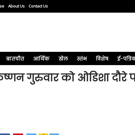
ise
About Us
Contact Us
बातचीत
आर्थिक
खेल
स्तंभ
विशेष
ई-पत्रि
ाकृष्णन गुरुवार को ओडिशा दौरे 