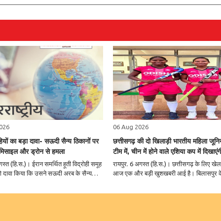
026
06 Aug 2026
ोहियों का बड़ा दावा- सऊदी सैन्य ठिकानों पर
छत्तीसगढ़ की दो खिलाड़ी भारतीय महिला जून
 मिसाइल और ड्रोन से हमला
टीम में, चीन में होने वाले एशिया कप में दिखाएं
्त (हि.स.)। ईरान समर्थित हूती विद्रोही समूह
रायपुर. 6 अगस्त (हि.स.)। छत्तीसगढ़ के लिए खे
 को दावा किया कि उसने सऊदी अरब के सैन्य
आज एक और बड़ी खुशखबरी आई है। बिलासपुर क
सैनिक जमावड़ों को निशाना बनाते हुए बड़े पैमाने
इंडिया स्टेट सेंटर ऑफ एक्सीलेंस की दो खिलाड़ियो
भियान चलाया है। समूह के अनुसार, इस कार्रवाई
यादव और मधु सिदार का चयन भारत की जूनियर 
िक मिसाइलों और ड्रोन..
हॉकी टीम में हुआ है। यह दोनों चीन के मोकी में आ