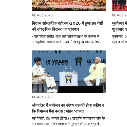
06 Aug 2026
06 Aug 2
ब्रिक्स सांस्कृतिक महोत्सव-2026 में हुआ छह देशों
भुवनेश्वर मे
की सांस्कृतिक विरासत का प्रदर्शन
शुक्रवार को
- पारंपरिक संगीत, नृत्य और लोककलाओं के माध्यम से
भुवनेश्वर, 0
सांस्कृतिक आदान-प्रदान को मिला बढ़ावा भोपाल, 06
प्रह्लाद जो
अगस्त (हि.स.)। मध्य प्रदेश की राजधानी भोपाल में भारत
आयोजित हो रही 13वीं ब्रिक्स शिक्षा मंत्र
की ब्रिक्स अध्यक्षता-2026 के अंतर्गत केन्द्रीय संस्कृति
भाग लेंगे। इ
मंत्रालय द्वारा गुरुवार शाम को रवींद्र ..
देखभाल एवं श
06 Aug 2026
लोकतंत्र में आंदोलन का उद्देश्य सहमति होना चाहिए न
कि विभाजन पैदा करना : मोहन भागवत
नई दिल्ली, 06 अगस्त (हि.स.)। राष्ट्रीय स्वयंसेवक संघ के
सरसंघचालक मोहन भागवत ने गुरुवार को लोकतंत्र में