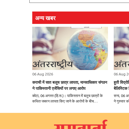
संवाद के महत्व को रेखांकित करते हुए कहा कि आंदोलन भी
इसी का एक भाग है। हालांकि मतभेद होने पर सबसे पहले
बातचीत का प्रयास होना चाहिए। उन्होंने ..
अन्य खबर
06 Aug 2026
06 Aug 2
कराची में सात बलूच छात्र लापता, मानवाधिकार संगठन
हूती विद्र
ने पाकिस्तानी एजेंसियों पर लगाए आरोप
बैलिस्टिक
क्वेटा, 06 अगस्त (हि.स.)। पाकिस्तान में बलूच छात्रों के
सना, 06 अगस
कथित जबरन लापता किए जाने के आरोपों के बीच
ने गुरुवार
मानवाधिकार संगठनों ने सात छात्रों के गायब होने पर गंभीर
ठिकानों और 
चिंता जताई है। मानवाधिकार परिषद बलूचिस्तान
पर सैन्य अ
(एचआरसीबी) ने आरोप लगाया कि कराची विश्वविद्यालय ..
में बैलिस्ट