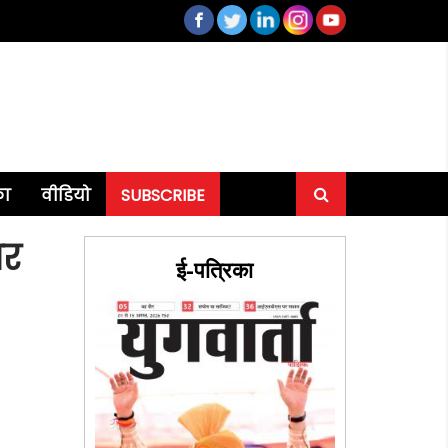
का
वीडियो
SUBSCRIBE
पर
ई-पत्रिका