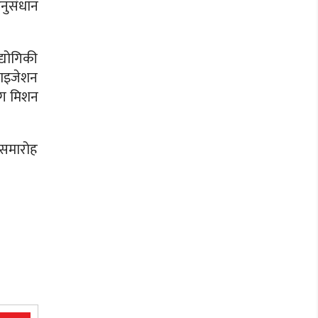
अनुसंधान
्योगिकी
थराइजेशन
ंग मिशन
त समारोह