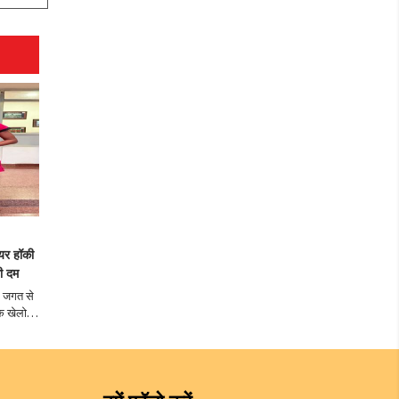
ियर हॉकी
गी दम
ल जगत से
े खेलो
ं गीता
महिला
गाम..