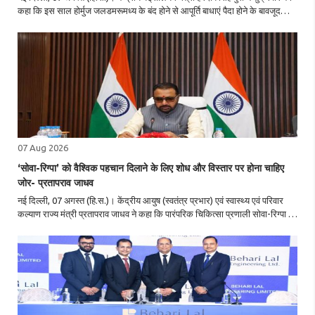
कहा कि इस साल होर्मुज जलडमरूमध्य के बंद होने से आपूर्ति बाधाएं पैदा होने के बावजूद
भारत ने विविध स्रोतों, बढ़ी हुई रिफाइनिंग क्षमता और घरेलू उत्पादन के जरिए ..
07 Aug 2026
‘सोवा-रिग्पा’ को वैश्विक पहचान दिलाने के लिए शोध और विस्तार पर होना चाहिए
जोर- प्रतापराव जाधव
नई दिल्ली, 07 अगस्त (हि.स.)। केंद्रीय आयुष (स्वतंत्र प्रभार) एवं स्वास्थ्य एवं परिवार
कल्याण राज्य मंत्री प्रतापराव जाधव ने कहा कि पारंपरिक चिकित्सा प्रणाली सोवा-रिग्पा को
अब वैश्विक स्तर पर एक वैज्ञानिक और साक्ष्य-आधारित स्वास्थ्य प्रणाली के ..