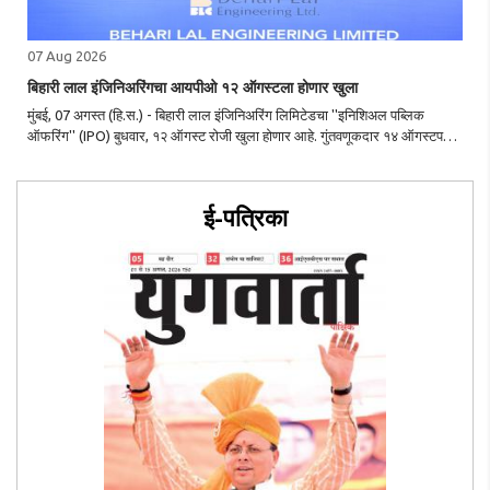
07 Aug 2026
बिहारी लाल इंजिनिअरिंगचा आयपीओ १२ ऑगस्टला होणार खुला
मुंबई, 07 अगस्त (हि.स.) - बिहारी लाल इंजिनिअरिंग लिमिटेडचा ''इनिशिअल पब्लिक
ऑफरिंग'' (IPO) बुधवार, १२ ऑगस्ट रोजी खुला होणार आहे. गुंतवणूकदार १४ ऑगस्टपर्यंत
यासाठी बोली (bids) लावू शकतात. कंपनीने या इश्यूसाठी प्रति शेअर ₹२७१-२८५ असा
किंमत पट्टा नि..
ई-पत्रिका