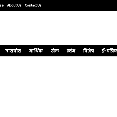
ise
About Us
Contact Us
बातचीत
आर्थिक
खेल
स्तंभ
विशेष
ई-पत्रि