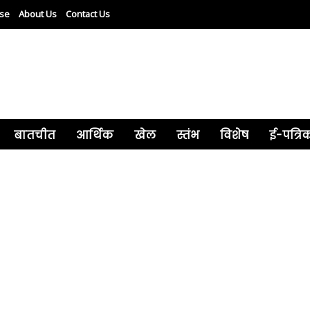
ise
About Us
Contact Us
बातचीत
आर्थिक
खेल
स्तंभ
विशेष
ई-पत्रि