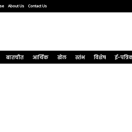
ise
About Us
Contact Us
बातचीत
आर्थिक
खेल
स्तंभ
विशेष
ई-पत्रि