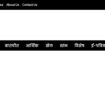
ise
About Us
Contact Us
बातचीत
आर्थिक
खेल
स्तंभ
विशेष
ई-पत्रि