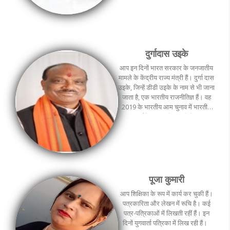
अधिक पुस्तकों के लेखक और संपादक हैं।
केन्द्रीय फिल्म प्रमाणन बोर्ड, सूचना और
प्रसारण मंत्रालय, भारत सरकार में
एडवाइजरी कमेटी के आप दूसरी बार
सदस्य बनाए गए हैं। आपने कई वर्षों तक
दुर्गादास उइके
मध्‍य प्रदेश के 'ब्यूरो प्रमुख' और राज्‍य
प्रमुख के रूप में कार्य किया है। आप इन
आप इन दिनों भारत सरकार के जनजातीय
दिनों हिन्दुस्थान समाचार बहुभाषी न्यूज
मामले के केंद्रीय राज्‍य मंत्री हैं। दुर्गा दास
एजेंसी के पत्रिकाओं के प्रबंध संपादक हैं।
उइके, जिन्हें डीडी उइके के नाम से भी जाना
जाता है, एक भारतीय राजनीतिज्ञ हैं। वह
2019 के भारतीय आम चुनाव में भारतीय
जनता पार्टी के सदस्य के रूप में बैतूल, मध्य
प्रदेश से भारत की संसद के निचले सदन
लोकसभा के लिए चुने गए। राजनीति में
आने से पहले वे जाने-माने शिक्षक थे।
पूजा कुमारी
आप शिक्षिका के रूप में कार्य कर चुकी हैं।
पत्रकारिता और लेखन में रूचि है। कई
पत्र-पत्रिकाओं में लिखती रहीं हैं। इन
दिनों युगवार्ता पत्रिका में लिख रही हैं।