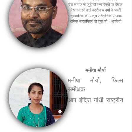
देश-समाज से जुड़े विभिन्न विषयों पर बेबाक
लेखन करने वाले बद्रीनाथ वर्मा ने अपनी
पत्रकारिता की यात्रा ऐतिहासिक अखबार
‘दैनिक भारतमित्र‘ से शुरू की। अपने दो
दशक से भी अधिक के कार्यकाल में वे कई
पत्र-पत्रिकाओं के संपादक रह चुके हैं।
इन दिनों ‘युगवार्ता‘ पत्रिका में सहायक
संपादक के रूप में अपनी सेवा दे रहे हैं।
मनीषा मौर्या
मनीषा मौर्या
,
फिल्‍म
समीक्षक
आप इंदिरा गांधी राष्‍ट्रीय
मुक्‍त विश्‍वविद्यालय में हिंदी
साहित्‍य की शोधार्थी हैं।
उत्‍तर प्रदेश का