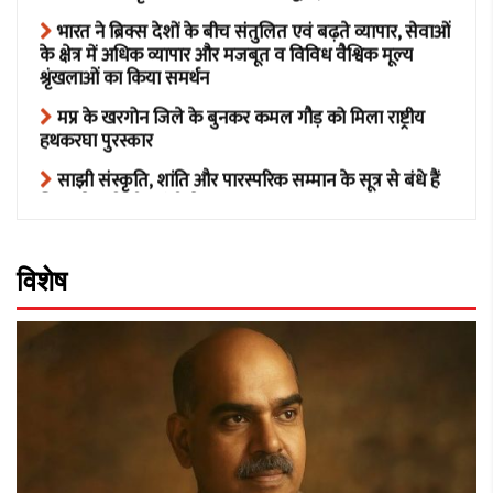
के क्षेत्र में अधिक व्यापार और मजबूत व विविध वैश्विक मूल्य
श्रृंखलाओं का किया समर्थन
मप्र के खरगोन जिले के बुनकर कमल गौड़ को मिला राष्ट्रीय
हथकरघा पुरस्कार
साझी संस्कृति, शांति और पारस्परिक सम्मान के सूत्र से बंधे हैं
ब्रिक्स देश: केंद्रीय मंत्री शेखावत
दिल्ली में निजी विश्वविद्यालयों की स्थापना का रास्ता साफ,
कैबिनेट ने विधेयक के मसौदे को दी मंजूरी
बदरीनाथ मंदिर चढ़ावा चोरी प्रकरण में तीसरा आरोपित
विशेष
गिरफ्तार
13वीं ब्रिक्स शिक्षा मंत्रियों की बैठक में भारत ने जन-केंद्रित और
‘मानवता-प्रथम’ दृष्टिकोण के प्रति अपनी प्रतिबद्धता दोहराई